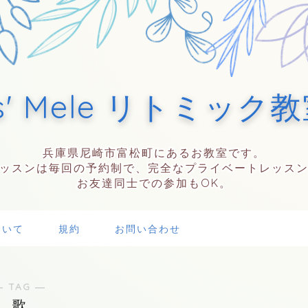
s' Mele リトミック
兵庫県尼崎市富松町にあるお教室です。
ッスンは毎回の予約制で、完全なプライベートレッス
お友達同士での参加もOK。
ついて
規約
お問い合わせ
― TAG ―
歌