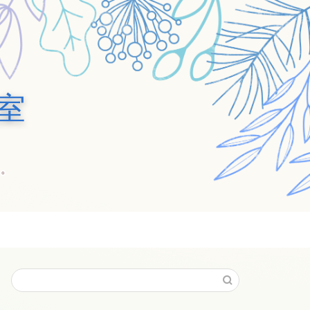
教室
ン。