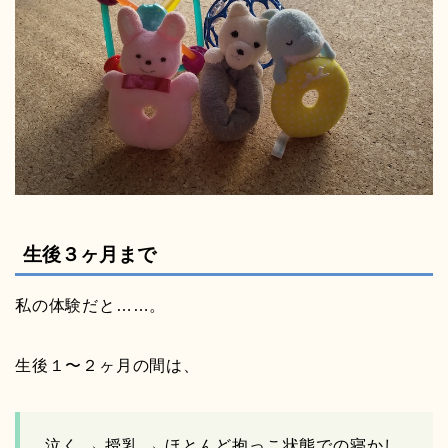
生後３ヶ月まで
私の体験だと……。
生後１〜２ヶ月の間は、
泣く → 授乳 → ほとんど抱っこ状態での寝かし