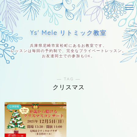
Ys' Mele リトミック教室
兵庫県尼崎市富松町にあるお教室です。
レッスンは毎回の予約制で、完全なプライベートレッスン。
お友達同士での参加もOK。
― TAG ―
クリスマス
公演情報